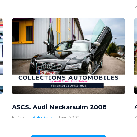
P
ASCS. Audi Neckarsulm 2008
PJ Costa
·
Auto Spots
·
11 avril 2008
P