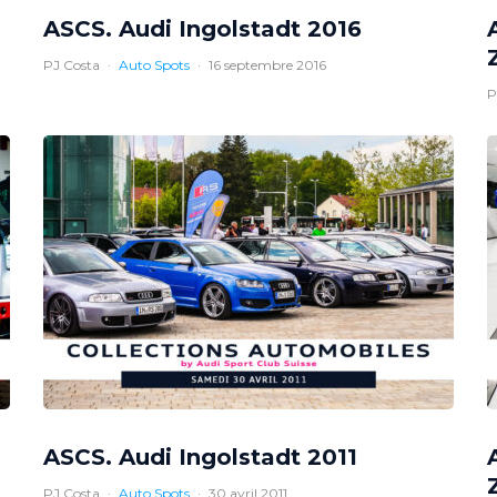
ASCS. Audi Ingolstadt 2016
PJ Costa
·
Auto Spots
·
16 septembre 2016
P
ASCS. Audi Ingolstadt 2011
PJ Costa
·
Auto Spots
·
30 avril 2011