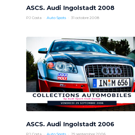
ASCS. Audi Ingolstadt 2008
PJ Costa
·
Auto Spots
·
31 octobre 2008
ASCS. Audi Ingolstadt 2006
PJ Costa
·
Auto Spots
·
29 septembre 2006