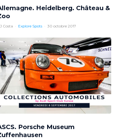
Allemagne. Heidelberg. Château &
Zoo
J Costa
·
Explore Spots
·
30 octobre 2017
ASCS. Porsche Museum
Zuffenhausen