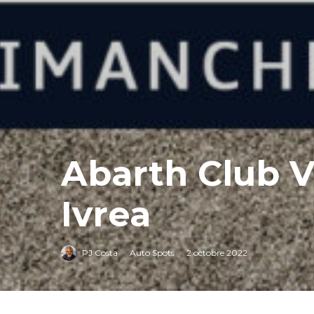
Abarth Club V
Ivrea
PJ Costa
·
Auto Spots
·
2 octobre 2022