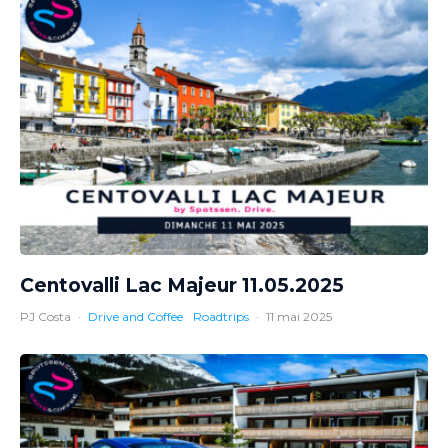
Centovalli Lac Majeur 11.05.2025
PJ Costa
·
Drive and Coffee
Roadtrips
·
11 mai 2025