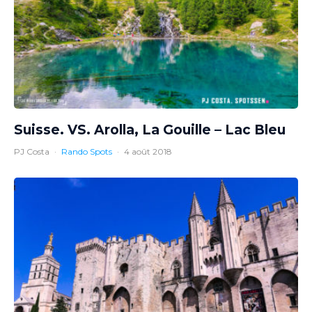
Suisse. VS. Arolla, La Gouille – Lac Bleu
PJ Costa
·
Rando Spots
·
4 août 2018