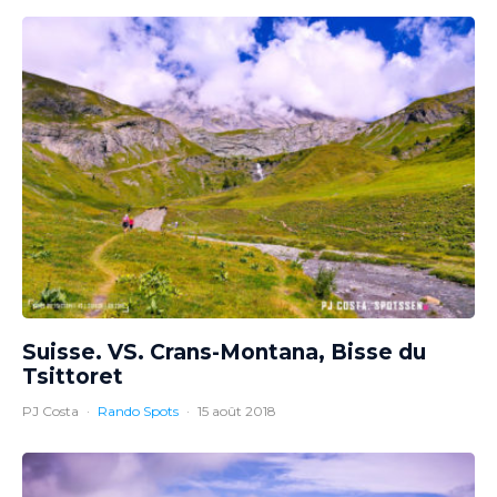
Suisse. VS. Crans-Montana, Bisse du
Tsittoret
PJ Costa
·
Rando Spots
·
15 août 2018