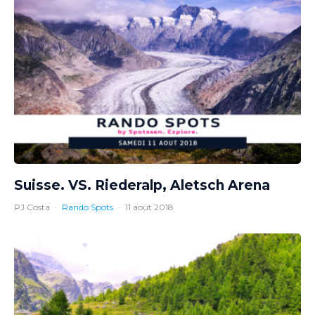
Suisse. VS. Riederalp, Aletsch Arena
PJ Costa
·
Rando Spots
·
11 août 2018