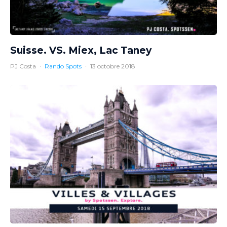
Suisse. VS. Miex, Lac Taney
PJ Costa
·
Rando Spots
·
13 octobre 2018