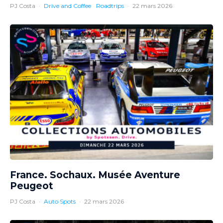
PJ Costa
·
Drive and Coffee
Roadtrips
·
22 mars 2026
France. Sochaux. Musée Aventure
Peugeot
PJ Costa
·
Auto Spots
·
22 mars 2026