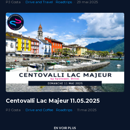
PJ Costa
·
Drive and Travel
Roadtrips
·
29 mai 2025
Centovalli Lac Majeur 11.05.2025
PJ Costa
·
Drive and Coffee
Roadtrips
·
11 mai 2025
EN VOIR PLUS