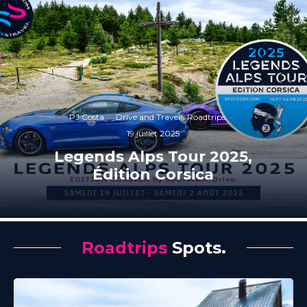
PJ Costa
·
Drive and Travel
Roadtrips
·
19 juillet 2025
Legends Alps Tour 2025,
Édition Corsica
Roadtrips
Spots.