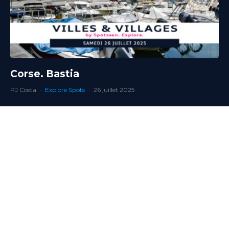
Corse. Bastia
PJ Costa
·
Explore Spots
·
26 juillet 2025