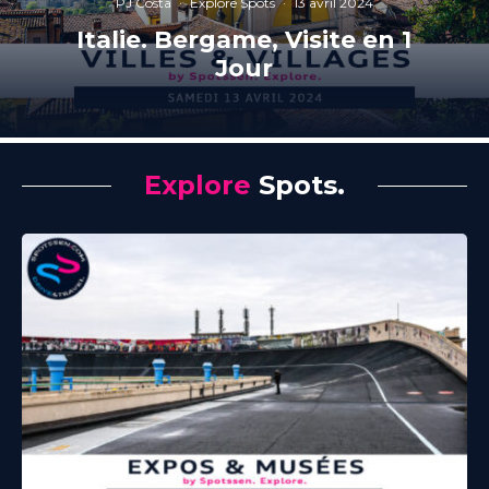
PJ Costa
·
Explore Spots
·
13 avril 2024
Italie. Bergame, Visite en 1
Jour
Explore
Spots.