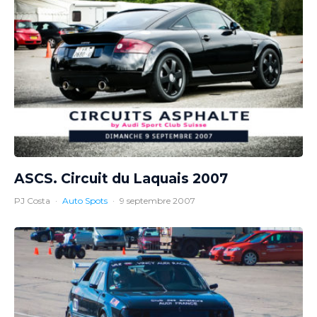
ASCS. Circuit du Laquais 2007
PJ Costa
·
Auto Spots
·
9 septembre 2007